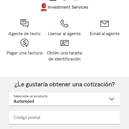
Investment Services
Agente de texto
Llamar al agente
Email al agente
Pagar una factura
Obtén una tarjeta
de identificación
¿Le gustaría obtener una cotización?
Seleccione un producto
Seleccione
un
nombre
de
producto
del
Código postal
Ingresa
Ingresa
_____
menú
un
un
desplegable
código
código