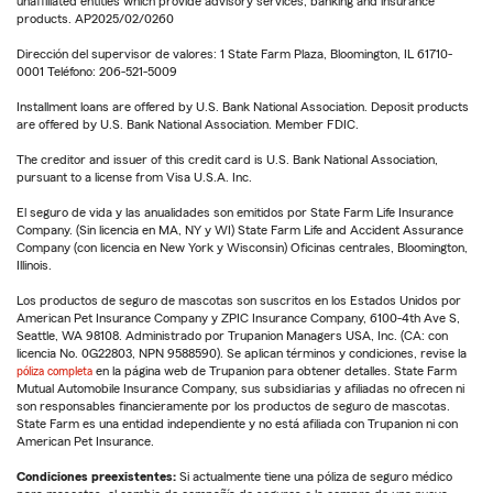
unaffiliated entities which provide advisory services, banking and insurance
products. AP2025/02/0260
Dirección del supervisor de valores: 1 State Farm Plaza, Bloomington, IL 61710-
0001 Teléfono: 206-521-5009
Installment loans are offered by U.S. Bank National Association. Deposit products
are offered by U.S. Bank National Association. Member FDIC.
The creditor and issuer of this credit card is U.S. Bank National Association,
pursuant to a license from Visa U.S.A. Inc.
El seguro de vida y las anualidades son emitidos por State Farm Life Insurance
Company. (Sin licencia en MA, NY y WI) State Farm Life and Accident Assurance
Company (con licencia en New York y Wisconsin) Oficinas centrales, Bloomington,
Illinois.
Los productos de seguro de mascotas son suscritos en los Estados Unidos por
American Pet Insurance Company y ZPIC Insurance Company, 6100-4th Ave S,
Seattle, WA 98108. Administrado por Trupanion Managers USA, Inc. (CA: con
licencia No. 0G22803, NPN 9588590). Se aplican términos y condiciones, revise la
póliza completa
en la página web de Trupanion para obtener detalles. State Farm
Mutual Automobile Insurance Company, sus subsidiarias y afiliadas no ofrecen ni
son responsables financieramente por los productos de seguro de mascotas.
State Farm es una entidad independiente y no está afiliada con Trupanion ni con
American Pet Insurance.
Condiciones preexistentes:
Si actualmente tiene una póliza de seguro médico