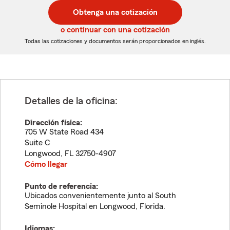
postal
postal
Obtenga una cotización
de
de
5
5
o continuar con una cotización
dígitos
dígitos
Todas las cotizaciones y documentos serán proporcionados en inglés.
Detalles de la oficina:
Dirección física:
705 W State Road 434
Suite C
Longwood
,
FL
32750-4907
Cómo llegar
Punto de referencia:
Ubicados convenientemente junto al South
Seminole Hospital en Longwood, Florida.
Idiomas: