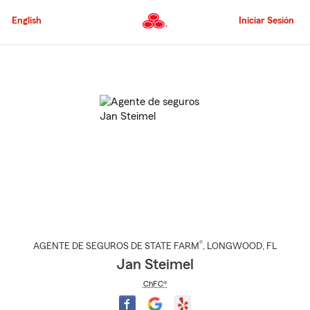
Pasar
al
English
Iniciar Sesión
contenido
principal
Comienzo
del
contenido
principal
®
AGENTE DE SEGUROS DE STATE FARM
,
LONGWOOD
, FL
Jan Steimel
ChFC®